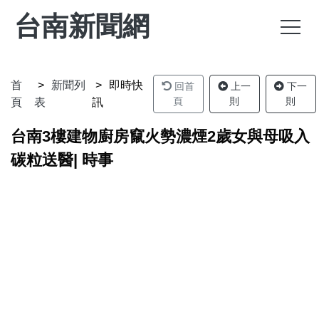
台南新聞網
首
新聞列
即時快
回首
上一
下一
頁
則
則
頁
表
訊
台南3樓建物廚房竄火勢濃煙2歲女與母吸入
碳粒送醫| 時事