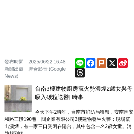
Line
Facebook
Plurk
X
Si
發布時間：2025/06/22 16:48
We
新聞出處：聯合影音 (Google
Threads
News)
台南3樓建物廚房竄火勢濃煙2歲女與母
吸入碳粒送醫| 時事
今天下午2時許，台南市消防局獲報，安南區安
和路三段190巷一間企業有限公司3樓建物發生火警；現場竄
出濃煙，有一家三口受困在陽台，其中包含一名2歲女童。消
防趕到後，...