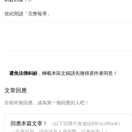
按此閱讀「完整報導」
避免法律糾紛
，轉載本區文稿請先徵得原作者同意！
文章回應
目前尚無回應，成為第一個回應的人吧！
回應本篇文章！
（以下回應不會連結到FaceBook）
（言責自負，請勿涉及人身攻擊，以免挨告！）