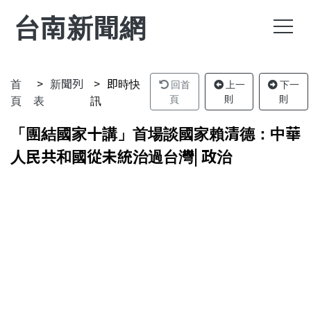
台南新聞網
首
新聞列
即時快
回首
上一
下一
頁
表
訊
頁
則
則
「團結國家十講」首場談國家賴清德：中華
人民共和國從未統治過台灣| 政治