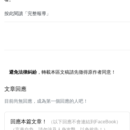
按此閱讀「完整報導」
避免法律糾紛
，轉載本區文稿請先徵得原作者同意！
文章回應
目前尚無回應，成為第一個回應的人吧！
回應本篇文章！
（以下回應不會連結到FaceBook）
（言責自負，請勿涉及人身攻擊，以免挨告！）