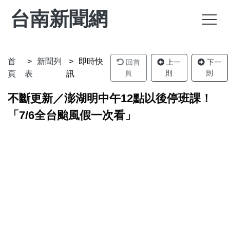
台南新聞網
首
新聞列
即時快
回首
上一
下一
頁
則
則
頁
表
訊
不斷更新／澎湖明中午12點以後停班課！
「7/6全台颱風假一次看」