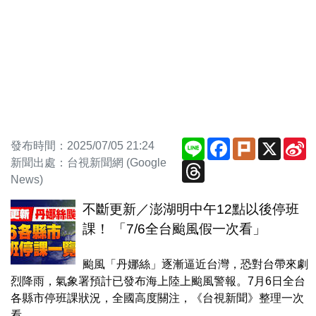
Line
Facebook
Plurk
X
S
發布時間：2025/07/05 21:24
W
新聞出處：台視新聞網 (Google
Threads
News)
不斷更新／澎湖明中午12點以後停班
課！ 「7/6全台颱風假一次看」
颱風「丹娜絲」逐漸逼近台灣，恐對台帶來劇
烈降雨，氣象署預計已發布海上陸上颱風警報。7月6日全台
各縣市停班課狀況，全國高度關注，《台視新聞》整理一次
看。