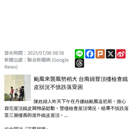
Line
Facebook
Plurk
X
S
發布時間：2025/07/06 08:56
W
新聞出處：聯合新聞網 (Google
Threads
News)
颱風來襲風勢稍大 台南婦登頂樓檢查鐵
皮狀況不慎跌落受困
陳姓婦人昨天下午在丹娜絲颱風逼近前，擔心
自宅屋頂鐵皮與物品鬆動，登樓檢查屋頂情況，結果不慎跌落
至三層樓高的屋外鐵皮屋頂，...
按此閱讀「完整報導」