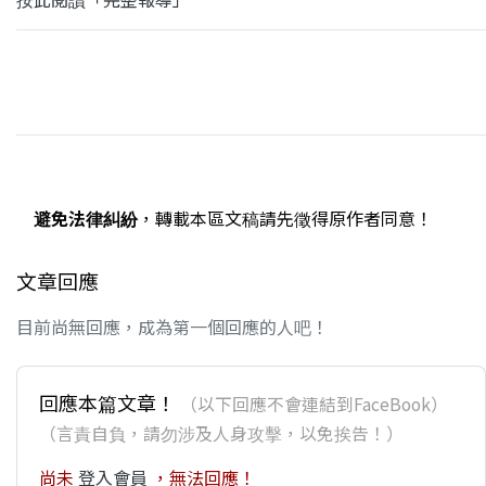
避免法律糾紛
，轉載本區文稿請先徵得原作者同意！
文章回應
目前尚無回應，成為第一個回應的人吧！
回應本篇文章！
（以下回應不會連結到FaceBook）
（言責自負，請勿涉及人身攻擊，以免挨告！）
尚未
登入會員
，無法回應！