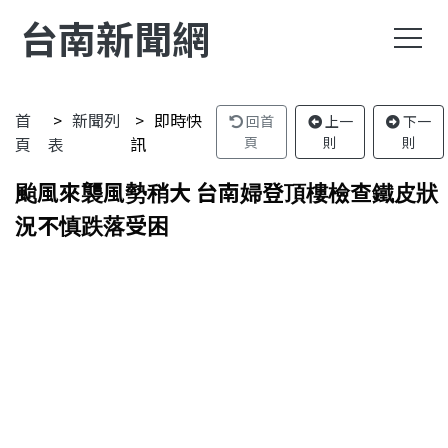
台南新聞網
首
新聞列
即時快
回首
上一
下一
頁
表
訊
頁
則
則
颱風來襲風勢稍大 台南婦登頂樓檢查鐵皮狀
況不慎跌落受困