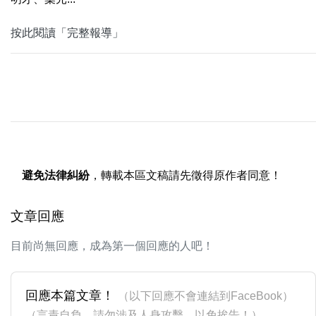
按此閱讀「完整報導」
避免法律糾紛
，轉載本區文稿請先徵得原作者同意！
文章回應
目前尚無回應，成為第一個回應的人吧！
回應本篇文章！
（以下回應不會連結到FaceBook）
（言責自負，請勿涉及人身攻擊，以免挨告！）