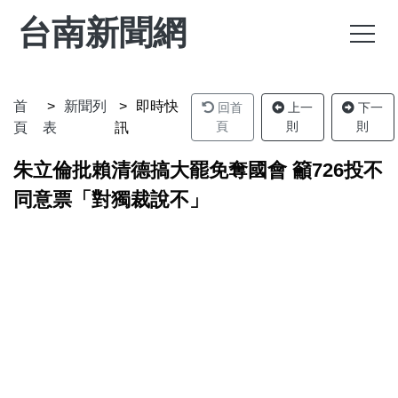
台南新聞網
首
新聞列
即時快
回首
上一
下一
頁
則
則
頁
表
訊
朱立倫批賴清德搞大罷免奪國會 籲726投不
同意票「對獨裁說不」