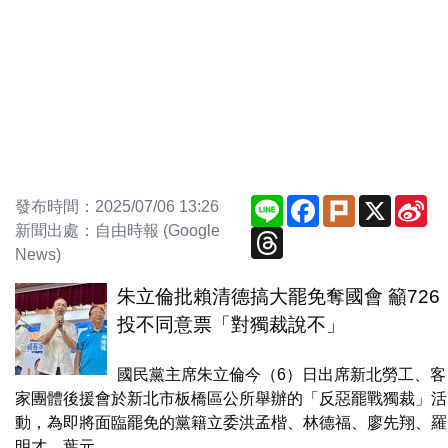
Line
Facebook
Plurk
X
Si
發布時間：2025/07/06 13:26
We
新聞出處：自由時報 (Google
Threads
News)
朱立倫批賴清德搞大罷免奪國會 籲726
投不同意票「對獨裁說不」
國民黨主席朱立倫今（6）日出席新北勞工、客
家團體後援會於新北市板橋區公所舉辦的「反惡罷戰獨裁」活
動，為即將面臨罷免的黨籍立委洪孟楷、林德福、廖先翔、羅
明才、葉元...