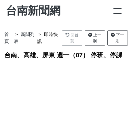
台南新聞網
首
新聞列
即時快
回首
上一
下一
頁
則
則
頁
表
訊
台南、高雄、屏東 週一（07） 停班、停課