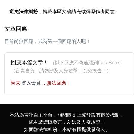
避免法律糾紛
，轉載本區文稿請先徵得原作者同意！
文章回應
目前尚無回應，成為第一個回應的人吧！
回應本篇文章！
（以下回應不會連結到FaceBook）
（言責自負，請勿涉及人身攻擊，以免挨告！）
尚未
登入會員
，無法回應！
本站為言論自主平台，相關圖文上載皆設有追蹤機制，
網友請謹慎發言，勿涉及人身攻擊！
如面臨法律糾紛，本站有權提供發稿人、