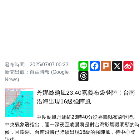
Line
Facebook
Plurk
X
Si
發布時間：2025/07/07 00:23
We
新聞出處：自由時報 (Google
Threads
News)
丹娜絲颱風23:40嘉義布袋登陸！台南
沿海出現16級強陣風
中度颱風丹娜絲23時40分從嘉義縣布袋登陸。
中央氣象署指出，週一深夜至凌晨將是對台灣影響最明顯的時
候，且澎湖、台南沿海已陸續出現16級的強陣風，待中心登
陸後，...