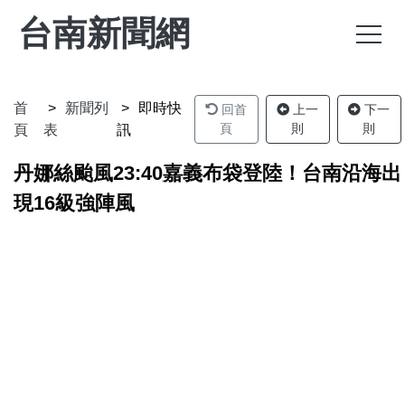
台南新聞網
首
新聞列
即時快
回首
上一
下一
頁
則
則
頁
表
訊
丹娜絲颱風23:40嘉義布袋登陸！台南沿海出
現16級強陣風