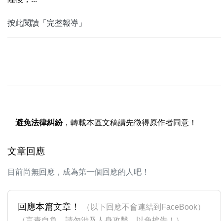
按此閱讀「完整報導」
避免法律糾紛
，轉載本區文稿請先徵得原作者同意！
文章回應
目前尚無回應，成為第一個回應的人吧！
回應本篇文章！
（以下回應不會連結到FaceBook）
（言責自負，請勿涉及人身攻擊，以免挨告！）