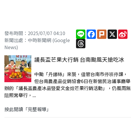
Line
Facebook
Plurk
X
S
發布時間：2025/07/07 04:10
W
新聞出處：中時新聞網 (Google
Threads
News)
議長盃芒果大行銷 台南颱風天搶吃冰
中颱「丹娜絲」來襲，儘管台南市停班停課，
但台南農產品促銷協會6日在新營民治議事廳舉
辦的「議長盃農產冰品暨愛文金煌芒果行銷活動」，仍風雨無
阻照常舉行，...
按此閱讀「完整報導」