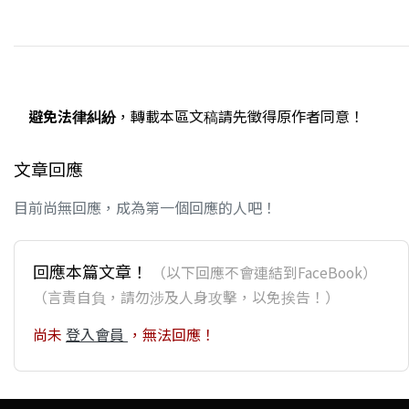
避免法律糾紛
，轉載本區文稿請先徵得原作者同意！
文章回應
目前尚無回應，成為第一個回應的人吧！
回應本篇文章！
（以下回應不會連結到FaceBook）
（言責自負，請勿涉及人身攻擊，以免挨告！）
尚未
登入會員
，無法回應！