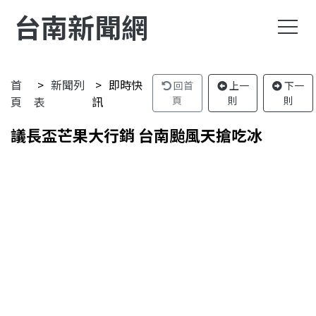
台南新聞網
首
新聞列
即時快
回首
上一
下一
頁
表
訊
頁
則
則
議長盃芒果大行銷 台南颱風天搶吃冰