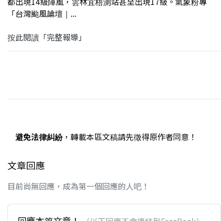
都出現14級陣風，雲林宜梧測站甚至出現17級。氣象粉專
「台灣颱風論壇｜...
按此閱讀「完整報導」
避免法律糾紛
，轉載本區文稿請先徵得原作者同意！
文章回應
目前尚無回應，成為第一個回應的人吧！
回應本篇文章！