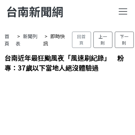
台南新聞網
首
新聞列
即時快
回首
上一
下一
頁
表
訊
頁
則
則
台南近年最狂颱風夜「風速刷紀錄」 粉
專：37歲以下當地人絕沒體驗過