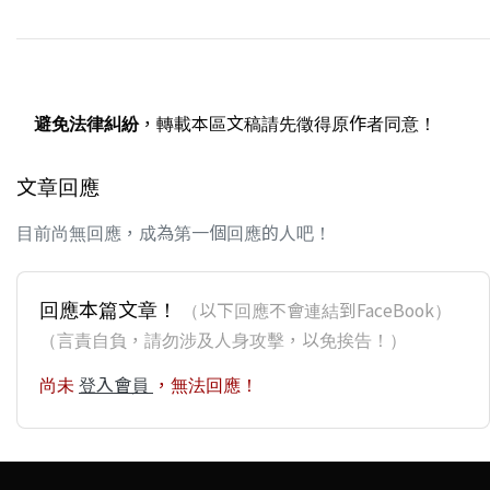
避免法律糾紛
，轉載本區文稿請先徵得原作者同意！
文章回應
目前尚無回應，成為第一個回應的人吧！
回應本篇文章！
（以下回應不會連結到FaceBook）
（言責自負，請勿涉及人身攻擊，以免挨告！）
尚未
登入會員
，無法回應！