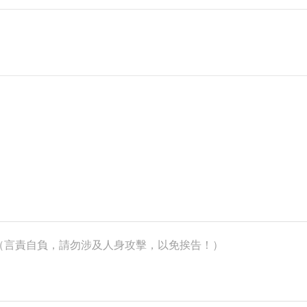
k）（言責自負，請勿涉及人身攻擊，以免挨告！）