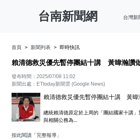
台南新聞網
台灣新
首頁
新聞列表
即時快訊
賴清德救災優先暫停團結十講 黃暐瀚讚
發布時間：2025/07/08 11:02
新聞出處：ETtoday新聞雲 (Google News)
賴清德救災優先暫停團結十講 黃暐
總統賴清德原定於上周的「團結國家十講」
與相關公務為...
按此閱讀「完整報導」