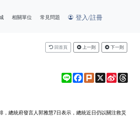
登入/註冊
城
相關單位
常見問題
回首頁
上一則
下一則
Line
Facebook
Plurk
X
Sina
Thre
Weibo
排，總統府發言人郭雅慧7日表示，總統近日仍以關注救災