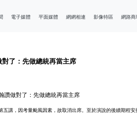
聞
電子媒體
平面媒體
網網相連
影像特區
網路商
做對了：先做總統再當主席
瀚讚做對了：先做總統再當主席
第五講，因考量颱風因素，故取消出席。至於演說的後續期程安