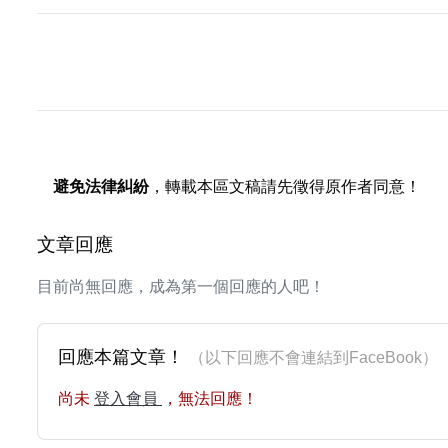
避免法律糾紛
，轉載本區文稿請先徵得原作者同意！
文章回應
目前尚無回應，成為第一個回應的人吧！
回應本篇文章！
（以下回應不會連結到FaceBoo
尚未
登入會員
，無法回應！