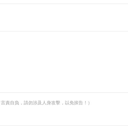
k）（言責自負，請勿涉及人身攻擊，以免挨告！）