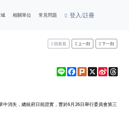
登入/註冊
商城
相關單位
常見問題
回首頁
上一則
下一則
Line
Facebook
Plurk
X
Sina
Thre
Weibo
中消失，總統府日前證實，曹於6月26日舉行委員會第三