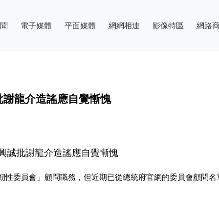
聞
電子媒體
平面媒體
網網相連
影像特區
網路
批謝龍介造謠應自覺慚愧
興誠批謝龍介造謠應自覺慚愧
韌性委員會」顧問職務，但近期已從總統府官網的委員會顧問名單