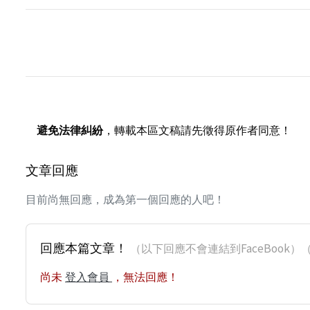
避免法律糾紛
，轉載本區文稿請先徵得原作者同意！
文章回應
目前尚無回應，成為第一個回應的人吧！
回應本篇文章！
（以下回應不會連結到FaceBoo
尚未
登入會員
，無法回應！