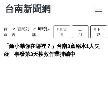
台南新聞網
首
新聞列
即時快
回首
上一
下一
頁
則
則
頁
表
訊
「鍾小弟你在哪裡？」台南3童溺水1人失
蹤 事發第3天搜救作業持續中