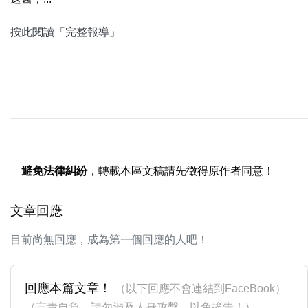
按此閱讀「完整報導」
避免法律糾紛
，轉載本區文稿請先徵得原作者同意！
文章回應
目前尚無回應，成為第一個回應的人吧！
回應本篇文章！
（以下回應不會連結到FaceBook）
（言責自負，請勿涉及人身攻擊，以免挨告！）