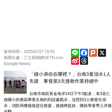
Line
Facebook
Plurk
X
發布時間：2025/07/27 15:55
新聞出處：三立新聞網SETN.com
Sina
Threads
Weibo
(Google News)
「鍾小弟你在哪裡？」台南3童溺水1人
失蹤 事發第3天搜救作業持續中
台南市南區黃金海岸24日下午3點多，有3名仁
德國小的應屆畢業生相約到該處戲水，沒想到3人都發生溺
水，消防局獲報後趕往救援，接續將藍姓、陳姓學童帶上岸後
送醫，...