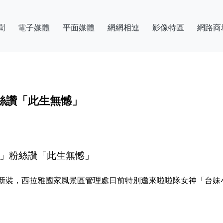
聞
電子媒體
平面媒體
網網相連
影像特區
網路商
絲讚「此生無憾」
務」粉絲讚「此生無憾」
新裝，西拉雅國家風景區管理處日前特別邀來啦啦隊女神「台妹