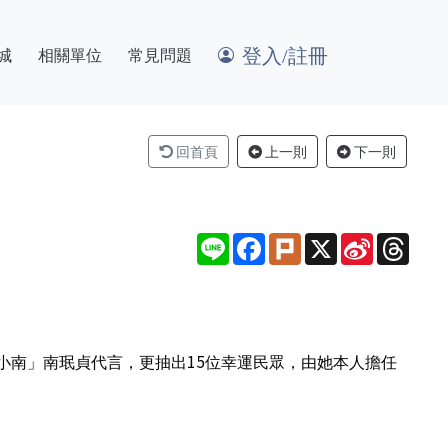
登入/註冊
城
相關單位
常見問題
回首頁
上一則
下一則
Line
Facebook
Plurk
X
Sina
Thre
Weibo
小南」南珉貞代言，更抽出15位幸運民眾，由她本人擔任