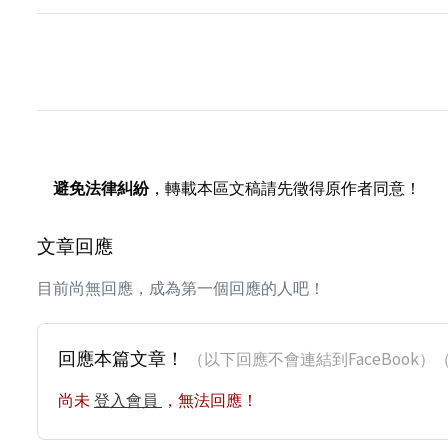
避免法律糾紛
，轉載本區文稿請先徵得原作者同意！
文章回應
目前尚無回應，成為第一個回應的人吧！
回應本篇文章！
（以下回應不會連結到FaceBoo
尚未
登入會員
，無法回應！