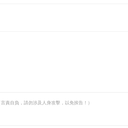
k）（言責自負，請勿涉及人身攻擊，以免挨告！）