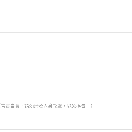
k）（言責自負，請勿涉及人身攻擊，以免挨告！）