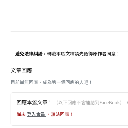
避免法律糾紛
，轉載本區文稿請先徵得原作者同意！
文章回應
目前尚無回應，成為第一個回應的人吧！
回應本篇文章！
（以下回應不會連結到FaceBoo
尚未
登入會員
，無法回應！