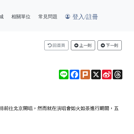
登入/註冊
城
相關單位
常見問題
回首頁
上一則
下一則
Line
Facebook
Plurk
X
Sina
Thre
Weibo
停蹄前往北京開唱，然而就在演唱會如火如荼進行期間，五