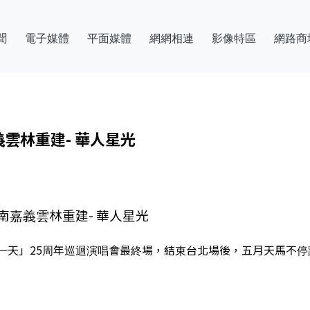
聞
電子媒體
平面媒體
網網相連
影像特區
網路商
雲林重建- 華人星光
嘉義雲林重建- 華人星光
一天」25周年巡迴演唱會最終場，結束台北場後，五月天馬不