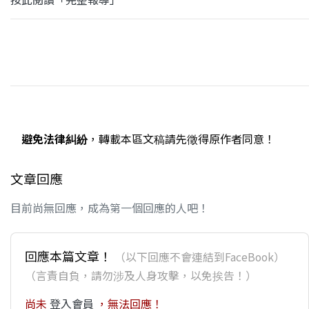
避免法律糾紛
，轉載本區文稿請先徵得原作者同意！
文章回應
目前尚無回應，成為第一個回應的人吧！
回應本篇文章！
（以下回應不會連結到FaceBook）
（言責自負，請勿涉及人身攻擊，以免挨告！）
尚未
登入會員
，無法回應！