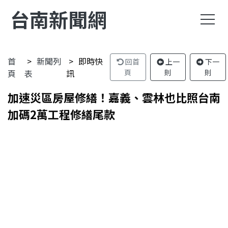
台南新聞網
首
新聞列
即時快
回首
上一
下一
頁
表
訊
頁
則
則
加速災區房屋修繕！嘉義、雲林也比照台南
加碼2萬工程修繕尾款