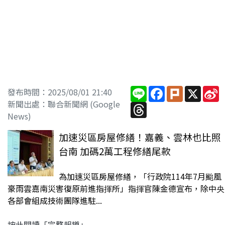
Line
Facebook
Plurk
X
S
發布時間：2025/08/01 21:40
W
新聞出處：聯合新聞網 (Google
Threads
News)
加速災區房屋修繕！嘉義、雲林也比照
台南 加碼2萬工程修繕尾款
為加速災區房屋修繕，「行政院114年7月颱風
豪雨雲嘉南災害復原前進指揮所」指揮官陳金德宣布，除中央
各部會組成技術團隊進駐...
按此閱讀「完整報導」