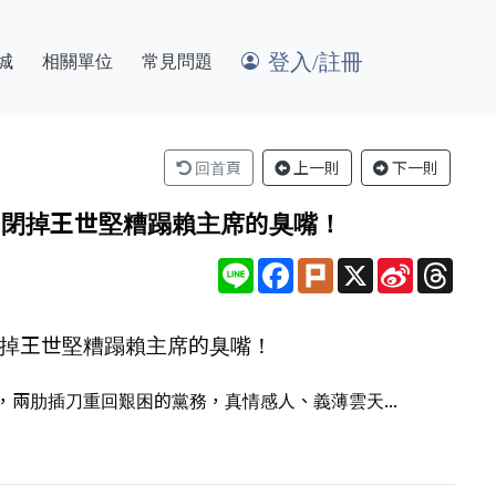
登入/註冊
城
相關單位
常見問題
回首頁
上一則
下一則
先閉掉王世堅糟蹋賴主席的臭嘴！
Line
Facebook
Plurk
X
Sina
Thre
Weibo
閉掉王世堅糟蹋賴主席的臭嘴！
兩肋插刀重回艱困的黨務，真情感人、義薄雲天...