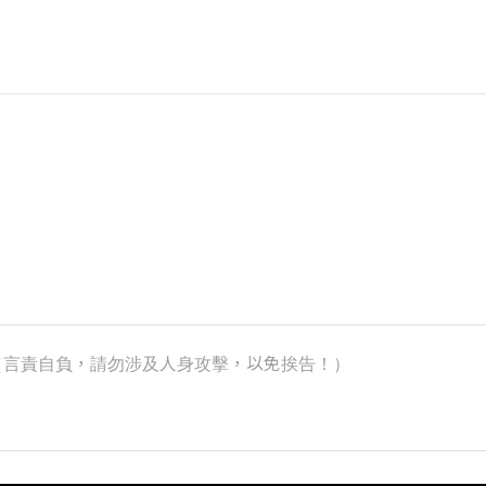
k）（言責自負，請勿涉及人身攻擊，以免挨告！）