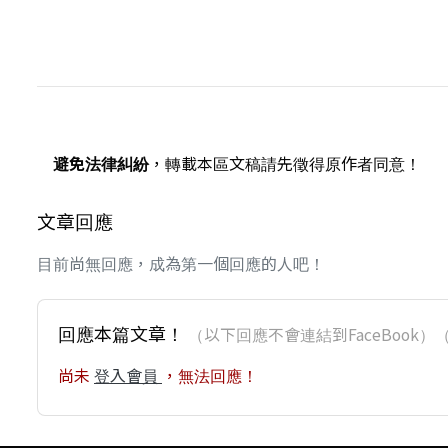
避免法律糾紛
，轉載本區文稿請先徵得原作者同意！
文章回應
目前尚無回應，成為第一個回應的人吧！
回應本篇文章！
（以下回應不會連結到FaceBoo
尚未
登入會員
，無法回應！