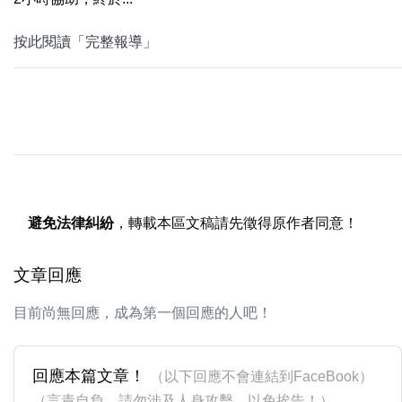
按此閱讀「完整報導」
避免法律糾紛
，轉載本區文稿請先徵得原作者同意！
文章回應
目前尚無回應，成為第一個回應的人吧！
回應本篇文章！
（以下回應不會連結到FaceBook）
（言責自負，請勿涉及人身攻擊，以免挨告！）