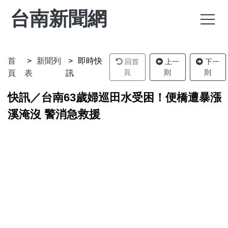
台南新聞網
首
新聞列
即時快
回首
上一
下一
頁
則
則
頁
表
訊
快訊／台南63歲婦巡田水受困！便橋遭暴漲
溪淹沒 警消急救援