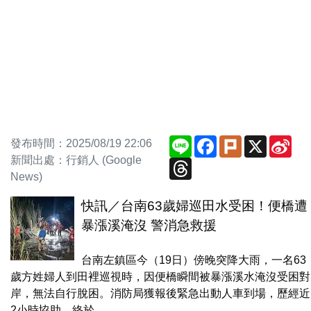
Line
Facebook
Plurk
X
Sin
發布時間：2025/08/19 22:06
We
新聞出處：行銷人 (Google
Threads
News)
快訊／台南63歲婦巡田水受困！便橋遭
暴漲溪淹沒 警消急救援
台南左鎮區今（19日）傍晚突降大雨，一名63
歲方姓婦人到田裡巡視時，因便橋瞬間被暴漲溪水淹沒受困對
岸，無法自行脫困。消防局獲報後緊急出動人車到場，歷經近
2小時協助，終於...