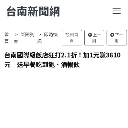
台南新聞網
首
新聞列
即時快
回首
上一
下一
頁
表
訊
頁
則
則
台南國際級飯店狂打2.1折！加1元賺3810
元 送早餐吃到飽、酒暢飲