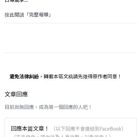
按此閱讀「完整報導」
避免法律糾紛
，轉載本區文稿請先徵得原作者同意！
文章回應
目前尚無回應，成為第一個回應的人吧！
回應本篇文章！
（以下回應不會連結到FaceBook）
（言責自負，請勿涉及人身攻擊，以免挨告！）