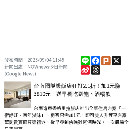
Line
Facebook
Plurk
X
發布時間：2025/09/04 11:45
新聞出處：NOWnews今日新聞
Sina
Threads
Weibo
(Google News)
台南國際級飯店狂打2.1折！加1元賺
3810元 送早餐吃到飽、酒暢飲
台南遠東香格里拉飯店推出全新住房方案「一
宿靜好・百年滋味」，房客只需加1元，即可雙人升等享有豪
華閣貴賓廊尊榮禮遇，從早餐到傍晚雞尾酒時光，一次體驗全
日專屬享...