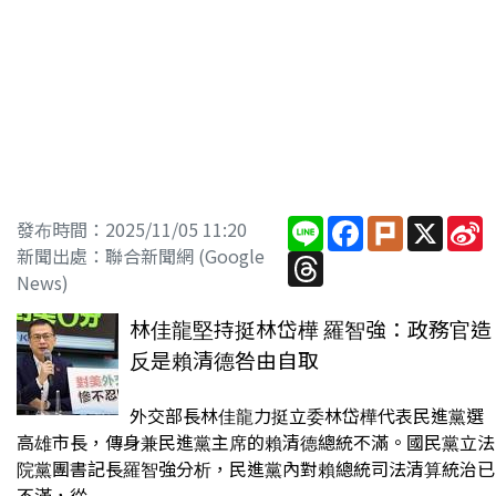
Line
Facebook
Plurk
X
S
發布時間：2025/11/05 11:20
W
新聞出處：聯合新聞網 (Google
Threads
News)
林佳龍堅持挺林岱樺 羅智強：政務官造
反是賴清德咎由自取
外交部長林佳龍力挺立委林岱樺代表民進黨選
高雄市長，傳身兼民進黨主席的賴清德總統不滿。國民黨立法
院黨團書記長羅智強分析，民進黨內對賴總統司法清算統治已
不滿，從...