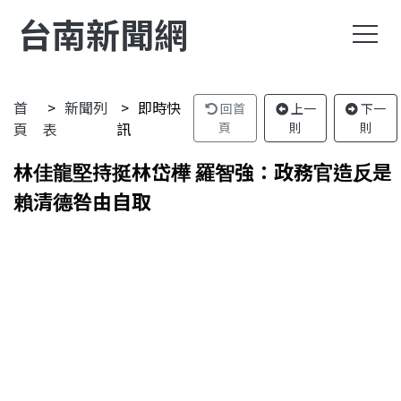
台南新聞網
首
新聞列
即時快
回首
上一
下一
頁
表
訊
頁
則
則
林佳龍堅持挺林岱樺 羅智強：政務官造反是
賴清德咎由自取