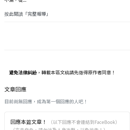
按此閱讀「完整報導」
避免法律糾紛
，轉載本區文稿請先徵得原作者同意！
文章回應
目前尚無回應，成為第一個回應的人吧！
回應本篇文章！
（以下回應不會連結到FaceBook）
（言責自負，請勿涉及人身攻擊，以免挨告！）