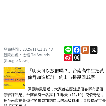
Line
Facebook
Plurk
X
發布時間：2025/11/11 19:48
新聞出處：太報 TaiSounds
Sina
Threads
Weibo
(Google News)
「明天可以放假嗎？」台南高中生把黃
偉哲加進班群…釣出市長親回12字
鳳凰颱風逼近，大家都在關注是否各縣市是否
停班課訊息。台南就有一名高中生昨天（11/10）突發奇想，
把台南市長黃偉哲的帳號加到自己的班級群組，直接標記市長
問「可不可以...