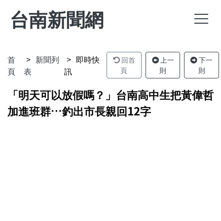
台南新聞網
首
新聞列
即時快
回首
上一
下一
頁
表
訊
頁
則
則
「明天可以放假嗎？」台南高中生把黃偉哲
加進班群…釣出市長親回12字