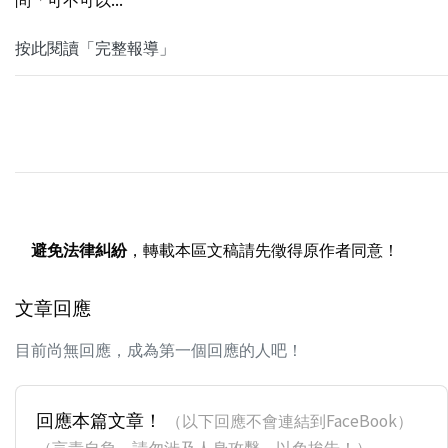
按此閱讀「完整報導」
避免法律糾紛
，轉載本區文稿請先徵得原作者同意！
文章回應
目前尚無回應，成為第一個回應的人吧！
回應本篇文章！
（以下回應不會連結到FaceBook）
（言責自負，請勿涉及人身攻擊，以免挨告！）