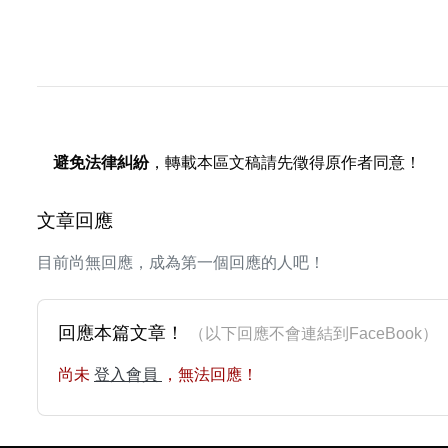
避免法律糾紛
，轉載本區文稿請先徵得原作者同意！
文章回應
目前尚無回應，成為第一個回應的人吧！
回應本篇文章！
（以下回應不會連結到FaceBoo
尚未
登入會員
，無法回應！