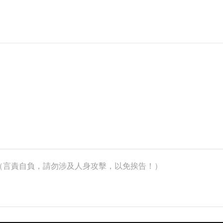
k）（言責自負，請勿涉及人身攻擊，以免挨告！）