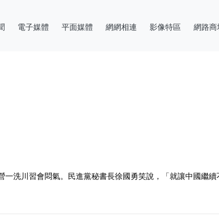
聞
電子媒體
平面媒體
網網相連
影像特區
網路商
一洗川習會悶氣。民進黨秘書長徐國勇笑說，「就讓中國繼續不開