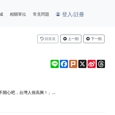
登入/註冊
城
相關單位
常見問題
回首頁
上一則
下一則
Line
Facebook
Plurk
X
Sina
Thre
Weibo
心吧，台灣人很高興！」...