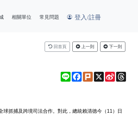
登入/註冊
城
相關單位
常見問題
回首頁
上一則
下一則
Line
Facebook
Plurk
X
Sina
Thre
Weibo
全球抓捕及跨境司法合作。對此，總統賴清德今（11）日