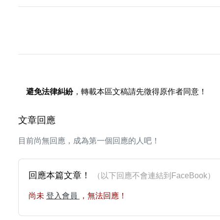
避免法律糾紛
，轉載本區文稿請先徵得原作者同意！
文章回應
目前尚無回應，成為第一個回應的人吧！
回應本篇文章！
（以下回應不會連結到FaceBoo
尚未
登入會員
，無法回應！