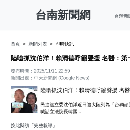
台南新聞網
台灣新
首頁
新聞列表
即時快訊
陸嗆抓沈伯洋！賴清德呼籲聲援 名醫：第
發布時間：2025/11/11 22:59
新聞出處：中天新聞網 (Google News)
陸嗆抓沈伯洋！賴清德呼籲聲援 名
民進黨立委沈伯洋近日遭大陸列為「台獨頑
喊話立法院長韓國...
按此閱讀「完整報導」