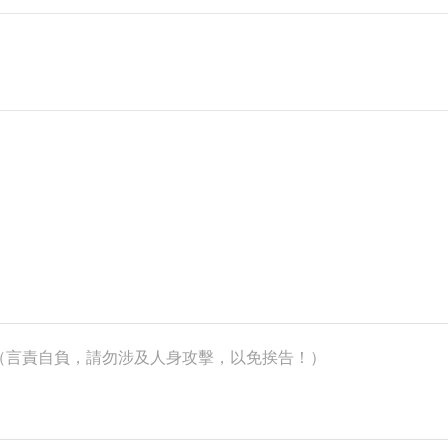
k）（言責自負，請勿涉及人身攻擊，以免挨告！）