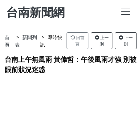
台南新聞網
首
新聞列
即時快
回首
上一
下一
頁
表
訊
頁
則
則
台南上午無風雨 黃偉哲：午後風雨才強 別被
眼前狀況迷惑