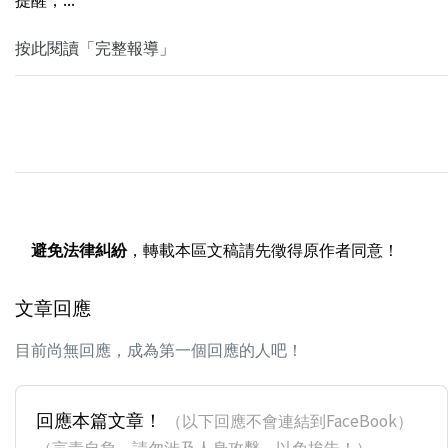
按此閱讀「完整報導」
避免法律糾紛
，轉載本區文稿請先徵得原作者同意！
文章回應
目前尚無回應，成為第一個回應的人吧！
回應本篇文章！
（以下回應不會連結到FaceBook）
（言責自負，請勿涉及人身攻擊，以免挨告！）