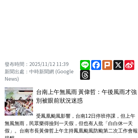
Line
Facebook
Plurk
X
S
發布時間：2025/11/12 11:39
W
新聞出處：中時新聞網 (Google
Threads
News)
台南上午無風雨 黃偉哲：午後風雨才強
別被眼前狀況迷惑
受鳳凰颱風影響，台南12日停班停課，但上午
無風無雨，民眾樂得撿到一天假，但也有人批「白白休一天
假」。台南市長黃偉哲上午主持鳳凰颱風防颱第二次工作會報
提醒，...