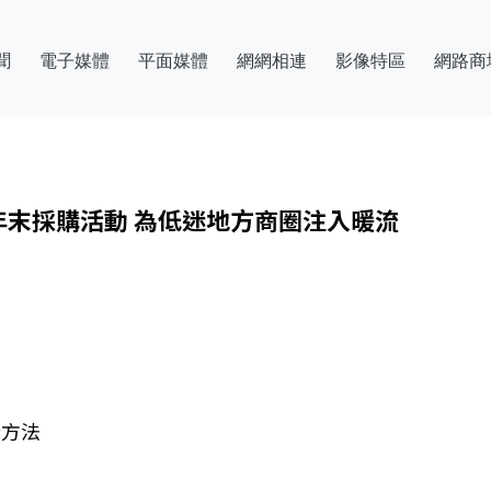
聞
電子媒體
平面媒體
網網相連
影像特區
網路商
末採購活動 為低迷地方商圈注入暖流
新方法