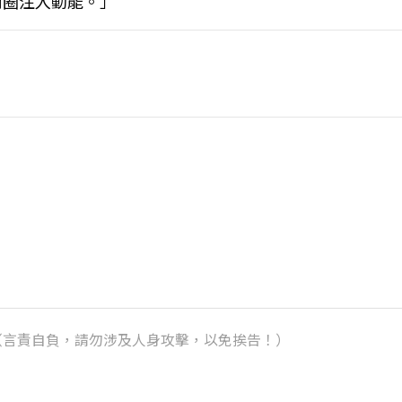
商圈注入動能。」
k）（言責自負，請勿涉及人身攻擊，以免挨告！）