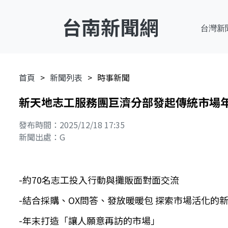
台南新聞網
台灣新
首頁
新聞列表
時事新聞
新天地志工服務團巨濟分部發起傳統市場年
發布時間：2025/12/18 17:35
新聞出處：G
-約70名志工投入行動與攤販面對面交流
-結合採購、OX問答、發放暖暖包 探索市場活化的
-年末打造「讓人願意再訪的市場」