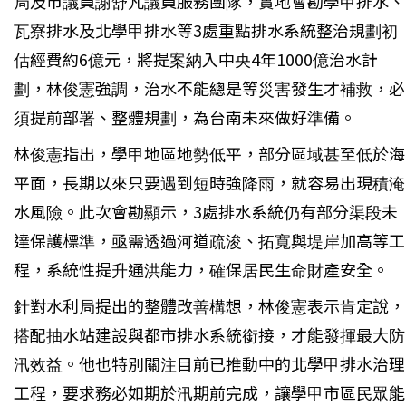
局及市議員謝舒凡議員服務團隊，實地會勘學甲排水、
瓦寮排水及北學甲排水等3處重點排水系統整治規劃初
估經費約6億元，將提案納入中央4年1000億治水計
劃，林俊憲強調，治水不能總是等災害發生才補救，必
須提前部署、整體規劃，為台南未來做好準備。
林俊憲指出，學甲地區地勢低平，部分區域甚至低於海
平面，長期以來只要遇到短時強降雨，就容易出現積淹
水風險。此次會勘顯示，3處排水系統仍有部分渠段未
達保護標準，亟需透過河道疏浚、拓寬與堤岸加高等工
程，系統性提升通洪能力，確保居民生命財產安全。
針對水利局提出的整體改善構想，林俊憲表示肯定說，
搭配抽水站建設與都市排水系統銜接，才能發揮最大防
汛效益。他也特別關注目前已推動中的北學甲排水治理
工程，要求務必如期於汛期前完成，讓學甲市區民眾能