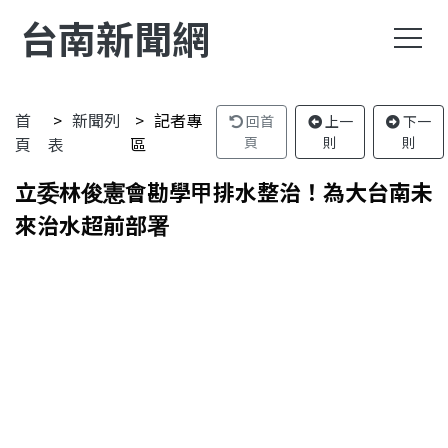
台南新聞網
首
新聞列
記者專
回首
上一
下一
頁
表
區
頁
則
則
立委林俊憲會勘學甲排水整治！為大台南未
來治水超前部署