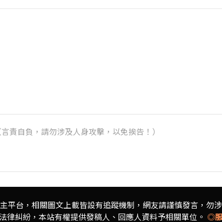
k）（言責自負，請勿涉及人身攻擊，以免挨告！）
主平台，相關圖文上載皆設有追蹤機制，
網友請謹慎發言，勿涉
法律糾紛，本站有權提供發稿人、
回應人資料予相關單位。
◎