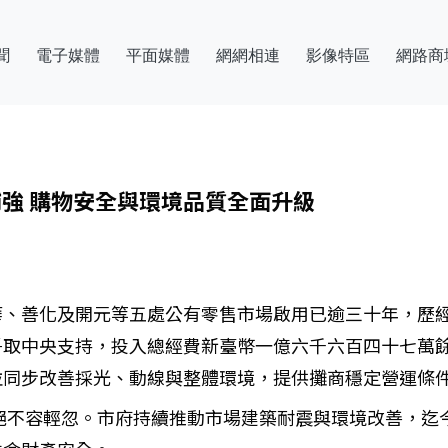
聞
電子媒體
平面媒體
網網相連
影像特區
網路商
補強 購物安全與環境品質全面升級
華、善化及開元等五處公有零售市場啟用已逾三十年，歷經
爭取中央支持，投入總經費新臺幣一億六千六百四十七萬
並同步改善採光、動線與整體環境，提供攤商穩定營運條
絕不容輕忽。市府持續推動市場建築耐震與環境改善，迄