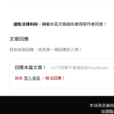
避免法律糾紛
，轉載本區文稿請先徵得原作者同意！
文章回應
目前尚無回應，成為第一個回應的人吧！
回應本篇文章！
（以下回應不會連結到FaceBoo
尚未
登入會員
，無法回應！
本站為言論自
如面臨