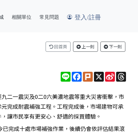
登入/註冊
城
相關單位
常見問題
回首頁
上一則
下一則
Line
Facebook
Plurk
X
Sina
Thre
Weibo
九二一震災及0二0六美濃地震等重大災害衝擊，市
餘元完成耐震補強工程。工程完成後，市場建物可承
件，讓市民享有更安心、舒適的採買體驗。
今已完成十處市場補強作業，後續仍會依評估結果滾