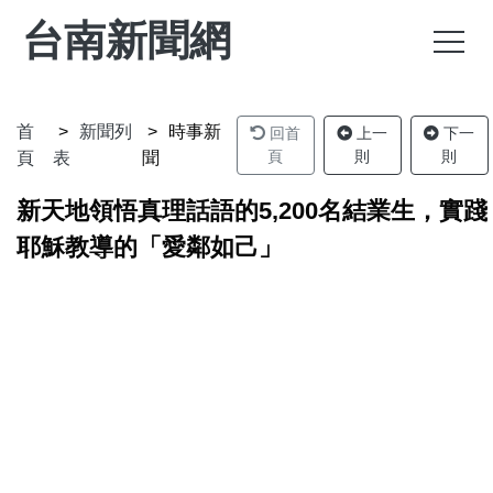
台南新聞網
首
新聞列
時事新
回首
上一
下一
頁
則
則
頁
表
聞
新天地領悟真理話語的5,200名結業生，實踐
耶穌教導的「愛鄰如己」