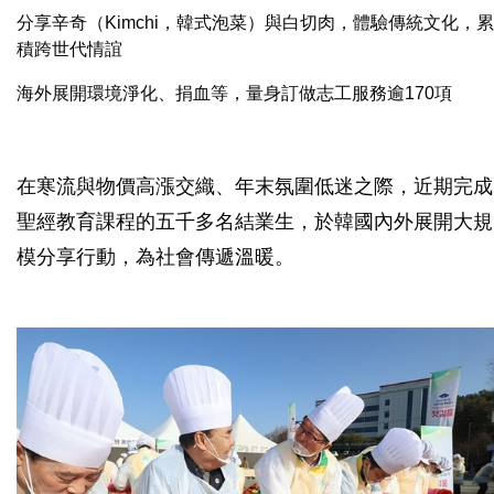
分享辛奇（Kimchi，韓式泡菜）與白切肉，體驗傳統文化，累
積跨世代情誼
海外展開環境淨化、捐血等，量身訂做志工服務逾170項
在寒流與物價高漲交織、年末氛圍低迷之際，近期完成
聖經教育課程的五千多名結業生，於韓國內外展開大規
模分享行動，為社會傳遞溫暖。