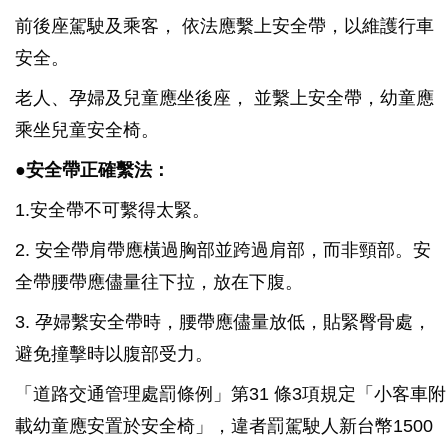
前後座駕駛及乘客， 依法應繫上安全帶，以維護行車
安全。
老人、孕婦及兒童應坐後座， 並繫上安全帶，幼童應
乘坐兒童安全椅。
●安全帶正確繫法：
1.安全帶不可繫得太緊。
2. 安全帶肩帶應橫過胸部並跨過肩部，而非頸部。安
全帶腰帶應儘量往下拉，放在下腹。
3. 孕婦繫安全帶時，腰帶應儘量放低，貼緊臀骨處，
避免撞擊時以腹部受力。
「道路交通管理處罰條例」第31 條3項規定「小客車附
載幼童應安置於安全椅」，違者罰駕駛人新台幣1500