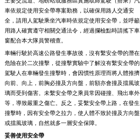
主要交流道、地磅站或服務區實施取締駕駛（搭乘）汽
車依規定使用安全帶專案勤務，以確保用路人交通安
全，請用人駕駛乘坐汽車時依規定使用安全帶，並呼籲
用路人確實遵守相關交通法令，經過攔檢點時請搖下車
窗配合本大隊員警稽查。
車輛行駛於高速公路發生事故後，沒有繫安全帶的潛在
危險在於二次撞擊，從撞擊實驗中了解沒有繫安全帶的
駕駛人在車輛發生撞擊時，會因慣性原理而將人體推擠
向前、向上，前胸必撞及方向盤，前額亦會撞及擋風玻
璃而受到傷害。未繫安全帶之乘員常因碰撞、飛出車外
等，導致嚴重之傷亡。反之，妥繫安全帶上路，在發生
撞擊時，因有安全帶之拉力，使人體不致於撞及方向盤
或擋風玻璃，自然就多一層安全保障。
妥善使用安全帶