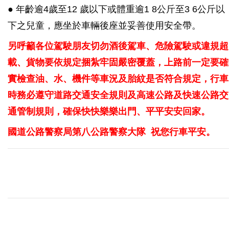
● 年齡逾4歲至12 歲以下或體重逾1 8公斤至3 6公斤以
下之兒童，應坐於車輛後座並妥善使用安全帶。
另呼籲各位駕駛朋友切勿酒後駕車、危險駕駛或違規超
載、貨物要依規定捆紮牢固嚴密覆蓋，上路前一定要確
實檢查油、水、機件等車況及胎紋是否符合規定，行車
時務必遵守道路交通安全規則及高速公路及快速公路交
通管制規則，確保快快樂樂出門、平平安安回家。
國道公路警察局第八公路警察大隊 祝您行車平安。