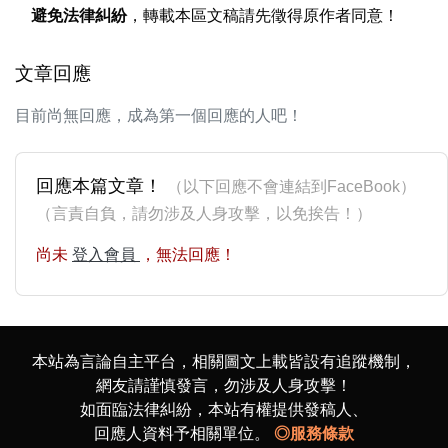
避免法律糾紛
，轉載本區文稿請先徵得原作者同意！
文章回應
目前尚無回應，成為第一個回應的人吧！
回應本篇文章！
（以下回應不會連結到FaceBook）
（言責自負，請勿涉及人身攻擊，以免挨告！）
尚未
登入會員
，無法回應！
本站為言論自主平台，相關圖文上載皆設有追蹤機制，
網友請謹慎發言，勿涉及人身攻擊！
如面臨法律糾紛，本站有權提供發稿人、
回應人資料予相關單位。
◎服務條款