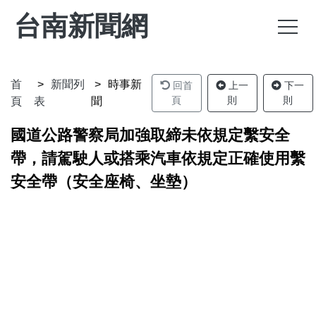
台南新聞網
首
新聞列
時事新
回首
上一
下一
頁
則
則
頁
表
聞
國道公路警察局加強取締未依規定繫安全
帶，請駕駛人或搭乘汽車依規定正確使用繫
安全帶（安全座椅、坐墊）