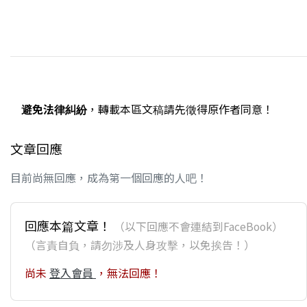
避免法律糾紛
，轉載本區文稿請先徵得原作者同意！
文章回應
目前尚無回應，成為第一個回應的人吧！
回應本篇文章！
（以下回應不會連結到FaceBook）
（言責自負，請勿涉及人身攻擊，以免挨告！）
尚未
登入會員
，無法回應！