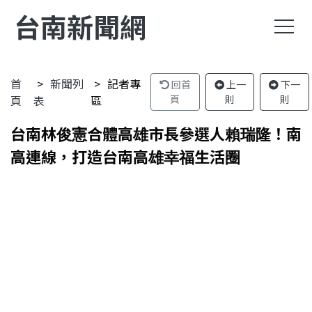
台南新聞網
首
新聞列
記者專
回首
上一
下一
頁
表
區
頁
則
則
台南林俊憲合體高雄市長參選人賴瑞隆！南
高連線，打造台南高雄幸福生活圈