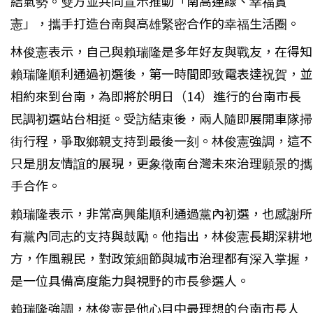
結氣勢。雙方並共同宣示推動「南高連線、幸福實
憲」，攜手打造台南與高雄緊密合作的幸福生活圈。
林俊憲表示，自己與賴瑞隆是多年好友與戰友，在得知
賴瑞隆順利通過初選後，第一時間即致電表達祝賀，並
相約來到台南，為即將於明日（14）進行的台南市長
民調初選站台相挺。受訪結束後，兩人隨即展開車隊掃
街行程，爭取鄉親支持到最後一刻。林俊憲強調，這不
只是朋友情誼的展現，更象徵南台灣未來治理願景的攜
手合作。
賴瑞隆表示，非常高興能順利通過黨內初選，也感謝所
有黨內同志的支持與鼓勵。他指出，林俊憲長期深耕地
方，作風親民，對政策細節與城市治理都有深入掌握，
是一位具備高度能力與視野的市長參選人。
賴瑞隆強調，林俊憲是他心目中最理想的台南市長人