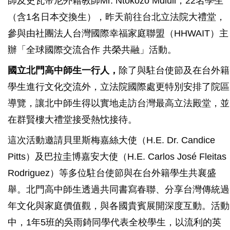
師及史瓦帝尼外籍教師Mr. Ntokozo Mdluli，22名學生
（含1名日本交換生），昨天前往台北立法院大禮堂，
參與由社團法人台灣國際幸福家庭聯盟（HHWAIT）主
辦「全球國際交流合作 共榮共融」活動。
國立北門高中師生一行人，
除了與駐台使節及在台外籍
學生進行文化交流外，立法院國際處更特別安排了院區
導覽，讓北中師生得以實地走訪台灣最高立法殿堂，並
在群賢樓大禮堂接受熱忱接待。
這次活動邀請貝里斯梅嘉絲大使（H.E. Dr. Candice
Pitts）及巴拉圭博嘉安大使（H.E. Carlos José Fleitas
Rodriguez）等多位駐台使節與在台外籍學生共襄盛
舉。北門高中師生透過共同書寫春聯、分享台灣傳統過
年文化與家庭價值觀，與各國貴賓展開深度互動。活動
中，1年5班的吳雨錡同學代表全校學生，以流利的英