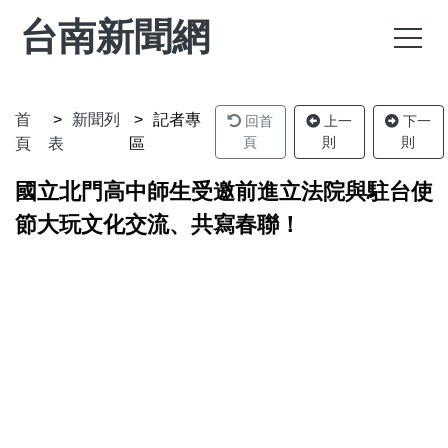
台南新聞網
首
新聞列
記者專
回首
上一
下一
頁
則
則
頁
表
區
國立北門高中師生受邀前進立法院與駐台使
節大玩文化交流、共寫春聯！