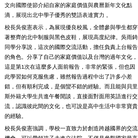
文向國際使節介紹自家的家庭價值與農曆新年文化點
滴，展現出北中學子優秀的雙語表達實力 。
校長吳俊憲表示，
為展現優良校風，全體參與學生都穿
著整齊的北中制服與黑色皮鞋，展現高度紀律。吳雨錡
同學分享說，這次的國際交流活動，擔任負責上台報告
的角色。分享了自己的家庭價值以及台灣的過年文化，
這是第1次在這麼多人面前報告，非常的緊張，但也因
此學習如何克服焦慮，雖然報告過程中出了許多小差
錯，但有順利完成，是個蠻不錯的經驗。而且能與
貝里
斯外籍大學生
共進午餐閒談，直接面對面用英語進行交
流，認識彼此間的文化，也可說是高中生活中非常寶貴
的經驗。
校長吳俊憲強調，學校一直致力於創造跨越國界的交流