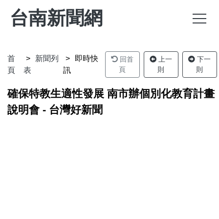
台南新聞網
首
新聞列
即時快
回首
上一
下一
頁
則
則
頁
表
訊
確保特教生適性發展 南市辦個別化教育計畫
說明會 - 台灣好新聞