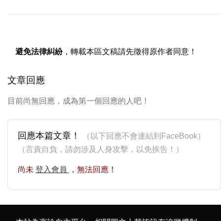
避免法律糾紛
，轉載本區文稿請先徵得原作者同意！
文章回應
目前尚無回應，成為第一個回應的人吧！
回應本篇文章！
（以下回應不會連結到FaceBook）
（言責自負，請勿涉及人身攻擊，以免挨告！）
尚未
登入會員
，無法回應！