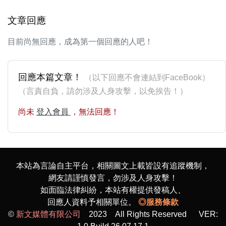
文章回應
目前尚無回應，成為第一個回應的人吧！
回應本篇文章！
（以下回應不會連結到FaceBook）
（言責自負，請勿涉及人身攻擊，以免挨告！）
尚未
登入會員
，無法回應！
本站為言論自主平台，相關圖文上載皆設有追蹤機制，
網友請謹慎發言，勿涉及人身攻擊！
如面臨法律糾紛，本站有權提供發稿人、
回應人資料予相關單位。
◎服務條款
©
新文媒體有限公司
2023 All Rights Reserved VER: