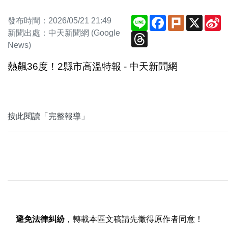
Line
Facebook
Plurk
X
S
發布時間：2026/05/21 21:49
W
新聞出處：中天新聞網 (Google
Threads
News)
熱飆36度！2縣市高溫特報 - 中天新聞網
按此閱讀「完整報導」
避免法律糾紛
，轉載本區文稿請先徵得原作者同意！