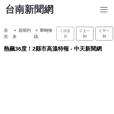
台南新聞網
首
新聞列
即時快
回首
上一
下一
頁
則
則
頁
表
訊
熱飆36度！2縣市高溫特報 - 中天新聞網