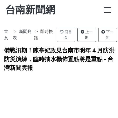
台南新聞網
首
新聞列
即時快
回首
上一
下一
頁
則
則
頁
表
訊
備戰汛期！陳亭妃政見台南市明年 4 月防洪
防災演練，臨時抽水機佈置點將是重點 - 台
灣新聞雲報