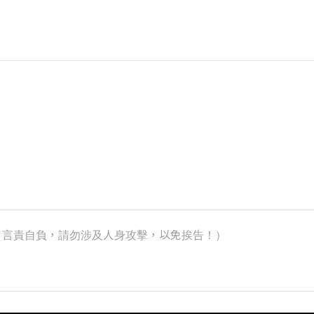
k）（言責自負，請勿涉及人身攻擊，以免挨告！）