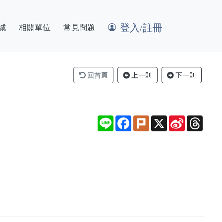
登入/註冊
城
相關單位
常見問題
回首頁
上一則
下一則
Line
Facebook
Plurk
X
Sina
Thre
Weibo