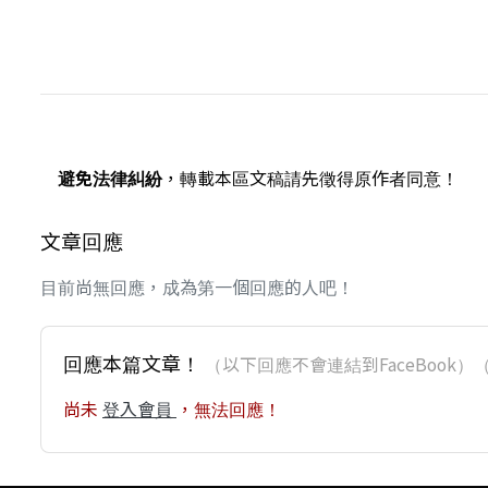
避免法律糾紛
，轉載本區文稿請先徵得原作者同意！
文章回應
目前尚無回應，成為第一個回應的人吧！
回應本篇文章！
（以下回應不會連結到FaceBoo
尚未
登入會員
，無法回應！