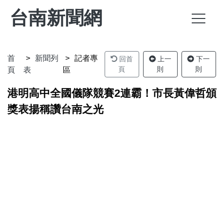
台南新聞網
首
新聞列
記者專
回首
上一
下一
頁
則
則
頁
表
區
港明高中全國儀隊競賽2連霸！市長黃偉哲頒
獎表揚稱讚台南之光