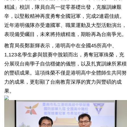
精誠」校訓，隊員自高一從零基礎出發，克服訓練艱
辛，以堅毅精神再度勇奪全國冠軍，完成2連霸佳績。
近年港明儀隊亦受邀國軍、職業運動及大型活動演出，
表現備受矚目，未來將持續精進，期盼再為台南爭光。
教育局長鄭新輝表示，港明高中在全國45所高中、
1,123名學生參與競賽中脫穎而出，勇奪冠軍殊榮，充
分展現台南學子自信穩健的儀態，以及扎實訓練所累積
的豐碩成果。這項殊榮不僅是港明高中全體師生共同努
力的成果，更彰顯了台南教育深厚的實力與豐碩的成
果。