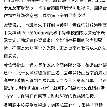
哲4日特別前往港明高中，親自頒發獎勵金新台幣1萬2
千元及市府獎狀，肯定全體團隊展現高度紀律、團隊合
作精神與堅強意志，成功摘下全國最高榮譽。
獻獎儀式，市議員朱正軒到場參與，黃偉哲對於港明高
中榮獲國防部第9屆全國高級中等學校儀隊競賽冠軍表
示肯定。強調這份榮耀來自全體師生長期的努力與堅
持，不僅是港明高中的光榮，更是台南市教育成果的最
佳展現。
黃偉哲指出，過去長年以來全國儀隊比賽，都是由北部
建中、北一女等校盤踞前三名，去年開始由台南的港明
高中打破慣例得到全國冠軍，而今年又勇奪冠軍，已連
續2年，明年再拿到冠軍，就可以把錦旗永久保留在港
明高中，保留在台南市，對此深深的祝福與期待。
港明高中校長劉春福說，儀隊成軍14年，秉持「勤敬