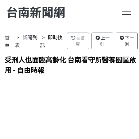
台南新聞網
首
新聞列
即時快
回首
上一
下一
頁
表
訊
頁
則
則
受刑人也面臨高齡化 台南看守所醫養園區啟
用 - 自由時報