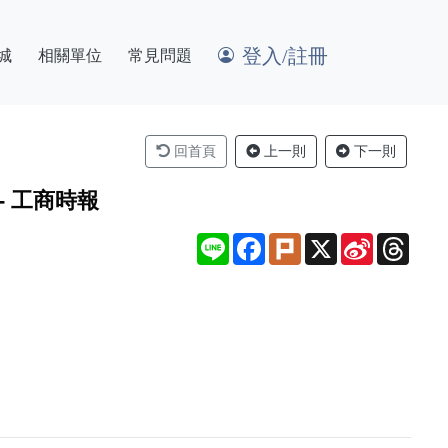
登入/註冊
城
相關單位
常見問題
回首頁
上一則
下一則
 工商時報
Line
Facebook
Plurk
X
Sina
Thre
Weibo