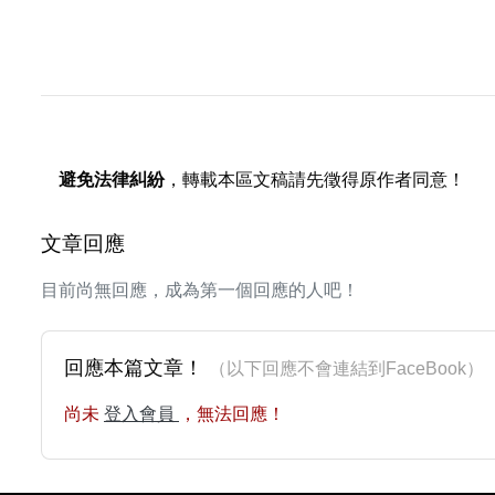
避免法律糾紛
，轉載本區文稿請先徵得原作者同意！
文章回應
目前尚無回應，成為第一個回應的人吧！
回應本篇文章！
（以下回應不會連結到FaceBoo
尚未
登入會員
，無法回應！