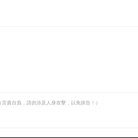
k）（言責自負，請勿涉及人身攻擊，以免挨告！）