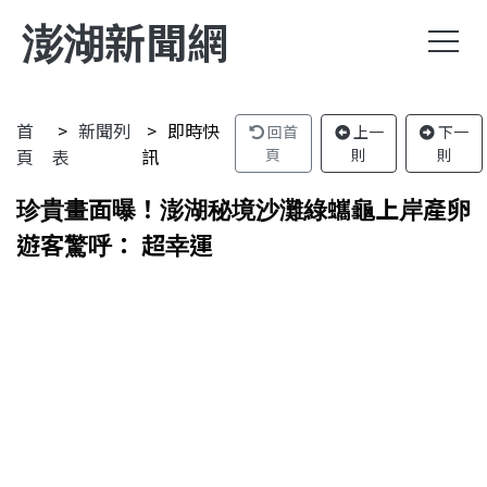
澎湖新聞網
首
新聞列
即時快
回首
上一
下一
頁
表
訊
頁
則
則
珍貴畫面曝！澎湖秘境沙灘綠蠵龜上岸產卵
遊客驚呼： 超幸運