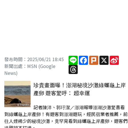
Line
Facebook
Plurk
X
Sin
發布時間：2025/06/21 18:45
Wei
新聞出處：MSN (Google
Threads
News)
珍貴畫面曝！澎湖秘境沙灘綠蠵龜上岸
產卵 遊客驚呼： 超幸運
記者陳洋、郭玗潔／澎湖報導澎湖沙灘驚喜看
到綠蠵龜上岸產卵！有遊客到澎湖遊玩，經民宿業者推薦，前
往人煙稀少的秘境沙灘，竟罕見看到綠蠵龜上岸產卵，遊客們
遠觀望不打擾，...