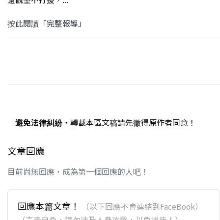
按此閱讀「完整報導」
避免法律糾紛
，轉載本區文稿請先徵得原作者同意！
文章回應
目前尚無回應，成為第一個回應的人吧！
回應本篇文章！
（以下回應不會連結到FaceBook）
（言責自負，請勿涉及人身攻擊，以免挨告！）