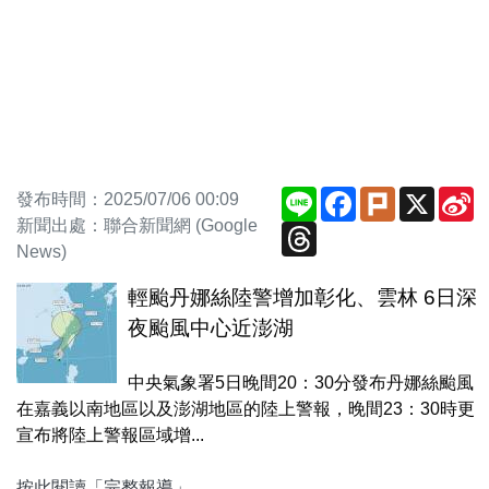
Line
Facebook
Plurk
X
S
發布時間：2025/07/06 00:09
W
新聞出處：聯合新聞網 (Google
Threads
News)
輕颱丹娜絲陸警增加彰化、雲林 6日深
夜颱風中心近澎湖
中央氣象署5日晚間20：30分發布丹娜絲颱風
在嘉義以南地區以及澎湖地區的陸上警報，晚間23：30時更
宣布將陸上警報區域增...
按此閱讀「完整報導」