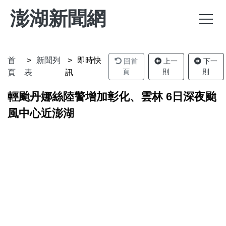
澎湖新聞網
首
新聞列
即時快
回首
上一
下一
頁
則
則
頁
表
訊
輕颱丹娜絲陸警增加彰化、雲林 6日深夜颱
風中心近澎湖