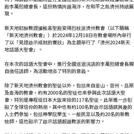
殿李萬熙總會長，這份熱情跨越海洋，在和平之島濟州持續展
現。
新天地耶穌教證據帳幕聖殿安得烈枝派濟州教會（以下簡稱
「新天地濟州教會」）於2024年12月18日在教會場所內舉行
了以「見證啟示成就的實狀」為主題舉行了「濟州2024新天
地話語大聖會」。
在本次的話語大聖會中，進行全國巡迴演講的李萬熙總會長親
自擔任講師，為活動增添了特別的意義。
除了新天地濟州教會的聖徒以外，包括來自釜山、晉州、昌原
及金海的教會，約有2000名的聖徒也來參與此次話語大聖
會，特別是專程從日本大阪來韓的117名聖徒，此舉進一步彰
顯了全球信仰的熱潮。其中也有約100名對啟示話語感興趣的
人士們參加，包括神學院學生、一般民眾以及約20名的新教
牧師，這也顯示了啟示話語超越教派的影響力。