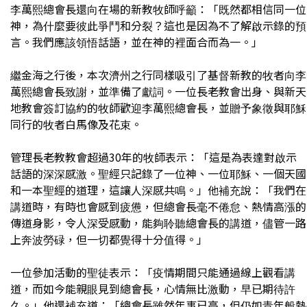
李萬熙總會長還向在場的新教牧師呼籲：「既然都相信同一位
神，為什麼要彼此爭鬥和分裂？這也是因為不了解啟示錄的預
言。我們應該領悟話語，並在神的裡面合而為一。」
繼金海之行後，本次濟州之行同樣吸引了基督新教的牧者向李
萬熙總會長致謝，並準備了獻詞。一位長老教會出身、與新天
地教會簽訂協約的牧師歡迎李萬熙總會長，並贈予象徵與耶穌
同行的牧者白馬像及花束。
管理長老教教會超過30年的牧師表示：「這是為表達對啟示
話語的深深感激。聖經只記錄了一位神、一位耶穌、一個天國
和一本聖經的道理，這讓人深感共鳴。」他補充說：「我們在
講道時，有時也會感到疲憊，但總會長毫不倦怠、熱情高漲的
傳道身影，令人深受感動，能夠聆聽總會長的講道，儘管一路
上奔波勞碌，但一切都覺得十分值得。」
一位參加活動的聖徒表示：「疫情期間只能通過線上觀看講
道，而如今能親眼見到總會長，心情無比激動，早已期待許
久。」他還補充道：「總會長雖然年事已高，但仍如青年般熱