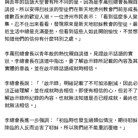
與去年的話語大聖會有所不同的是，因為是李萬熙總會長親自
講授，所以安得烈枝派的聖徒們在新天地濟州教會門前形成長
達數百米的歡迎人潮。一位濟州市民表示：「看到這麼多人聚
集，忍不住出來看看，發現原來是新天地耶穌教會的聖徒。最
近生活中總是充滿憂愁，但看到這些人如此開朗愉悅，不禁想
知道他們的信仰有什麼特別之處。」
李萬熙總會長以青年般的熱忱親自講道，見證啟示話語的實
狀。李總會長在講道中指出，要了解啟示錄所記載的內容及其
實體的意義，並在啟示錄話語成就時相信。
李總會長說：「『啟示錄』明確記載了不可加添刪減，因此必
須正確理解，並在成就時去相信。即使有相信的心，但若不了
解啟示錄所紀錄的內容，也就無法知道是否已經成就，最終也
就無法相信。」
李總會長進一步強調：「初臨時也發生過類似情況，期待耶穌
降臨的人反而迫害了耶穌，所以我們絕不能重蹈覆轍。」