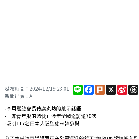
Line
Facebook
Plurk
X
Sina
發布時間：2024/12/19 23:01
Wei
新聞出處：A
-李萬熙總會長傳講炙熱的啟示話語
-「如青年般的熱忱」今年全國巡訪逾70次
-吸引117名日本大阪聖徒來韓參與
為了傳講啟示話語而正在全國巡迴的新天地耶穌教證據帳幕聖