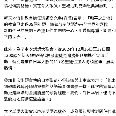
情地傳講話語，實在令人敬佩，整場活動充滿恩典與感動。」
新天地濟州教會擔任講師高允宰(音譯)表示：「和平之島濟州
的教會已走過29個年頭，隨著啟示話語帶來全世界的喜悅，
新時代已然展開。希望我們能團結一心，用愛與尊重，創造和
平的世界。」
此外，為了本次話語大聖會，從2024年12月16日至17日間，
1300餘名新天地安得烈枝派聖徒走遍濟州各地進行宣傳活
動，特別是來自日本大阪的117名聖徒也加入街頭宣傳，展現
熱情。
參加此次街頭宣傳的日本聖徒小谷詩織與山本幸表示：「能來
到韓國親耳聆聽總會長的話語簡直像做夢一樣，此次的宣傳活
動更是無法用金錢衡量的珍貴經歷。我們回到日本後，也將不
遺餘力地傳講這些話語。」
本次話語大聖會以啟示話語為核心，成為國籍與教派間信仰溝