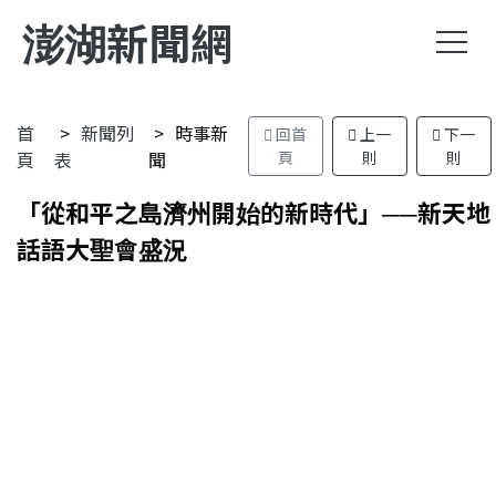
澎湖新聞網
首
新聞列
時事新
回首
上一
下一
頁
表
聞
頁
則
則
「從和平之島濟州開始的新時代」──新天地
話語大聖會盛況