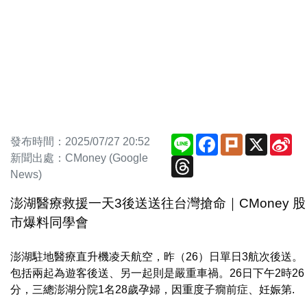
Line
Facebook
Plurk
X
Si
發布時間：2025/07/27 20:52
We
新聞出處：CMoney (Google
Threads
News)
澎湖醫療救援一天3後送送往台灣搶命｜CMoney 股
市爆料同學會
澎湖駐地醫療直升機凌天航空，昨（26）日單日3航次後送。
包括兩起為遊客後送、另一起則是嚴重車禍。26日下午2時26
分，三總澎湖分院1名28歲孕婦，因重度子癇前症、妊娠第.