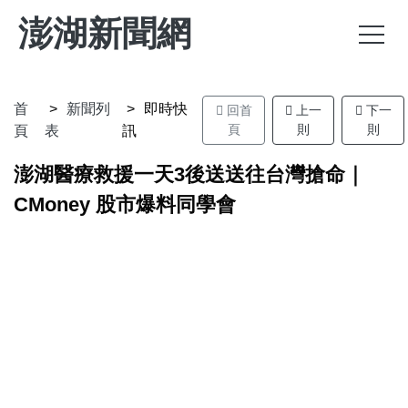
澎湖新聞網
首
新聞列
即時快
回首
上一
下一
頁
則
則
頁
表
訊
澎湖醫療救援一天3後送送往台灣搶命｜
CMoney 股市爆料同學會