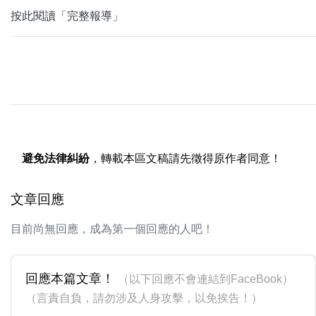
按此閱讀「完整報導」
避免法律糾紛
，轉載本區文稿請先徵得原作者同意！
文章回應
目前尚無回應，成為第一個回應的人吧！
回應本篇文章！
（以下回應不會連結到FaceBook）
（言責自負，請勿涉及人身攻擊，以免挨告！）