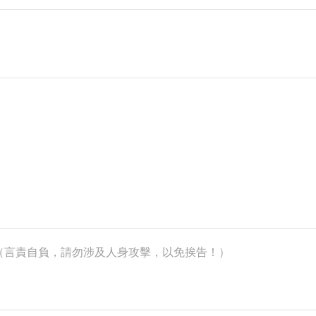
k）（言責自負，請勿涉及人身攻擊，以免挨告！）