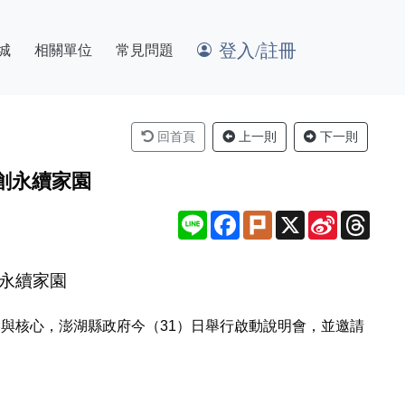
登入/註冊
城
相關單位
常見問題
回首頁
上一則
下一則
創永續家園
Line
Facebook
Plurk
X
Sina
Thre
Weibo
創永續家園
容與核心，澎湖縣政府今（31）日舉行啟動說明會，並邀請