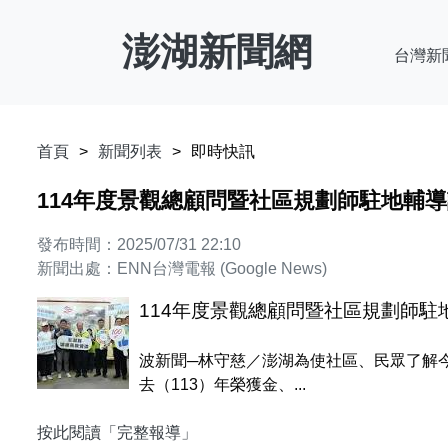
澎湖新聞網
台灣新
首頁
新聞列表
即時快訊
114年度景觀總顧問暨社區規劃師駐地輔
發布時間：2025/07/31 22:10
新聞出處：ENN台灣電報 (Google News)
114年度景觀總顧問暨社區規劃師
波新聞─林守慈／澎湖為使社區、民眾了解
去（113）年榮獲金、...
按此閱讀「完整報導」