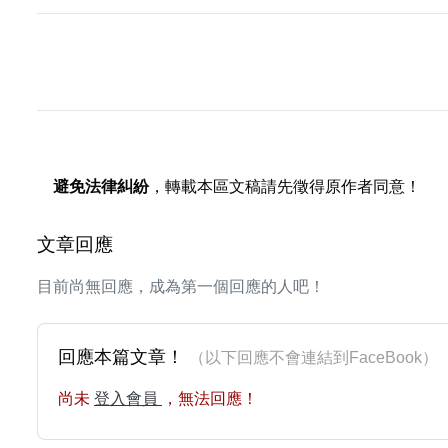
避免法律糾紛
，轉載本區文稿請先徵得原作者同意！
文章回應
目前尚無回應，成為第一個回應的人吧！
回應本篇文章！
（以下回應不會連結到FaceBoo
尚未
登入會員
，無法回應！