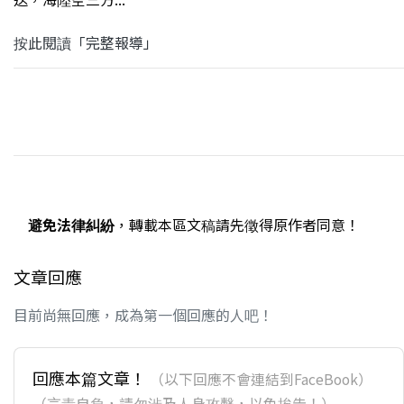
按此閱讀「完整報導」
避免法律糾紛
，轉載本區文稿請先徵得原作者同意！
文章回應
目前尚無回應，成為第一個回應的人吧！
回應本篇文章！
（以下回應不會連結到FaceBook）
（言責自負，請勿涉及人身攻擊，以免挨告！）