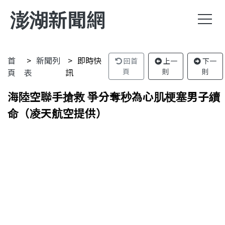
澎湖新聞網
首
新聞列
即時快
回首
上一
下一
頁
表
訊
頁
則
則
海陸空聯手搶救 爭分奪秒為心肌梗塞男子續
命（凌天航空提供）