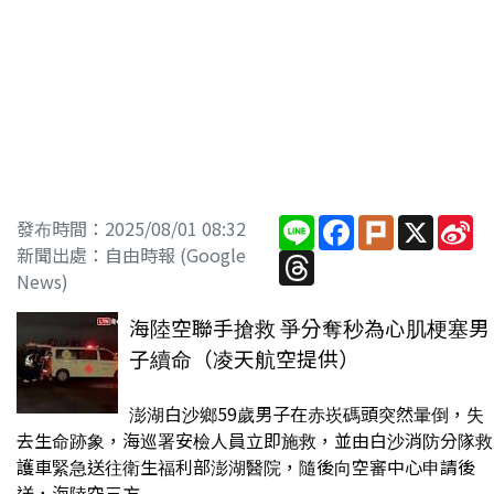
Line
Facebook
Plurk
X
Si
發布時間：2025/08/01 08:32
W
新聞出處：自由時報 (Google
Threads
News)
海陸空聯手搶救 爭分奪秒為心肌梗塞男
子續命（凌天航空提供）
澎湖白沙鄉59歲男子在赤崁碼頭突然暈倒，失
去生命跡象，海巡署安檢人員立即施救，並由白沙消防分隊救
護車緊急送往衛生福利部澎湖醫院，隨後向空審中心申請後
送，海陸空三方...