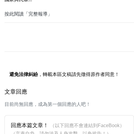
按此閱讀「完整報導」
避免法律糾紛
，轉載本區文稿請先徵得原作者同意！
文章回應
目前尚無回應，成為第一個回應的人吧！
回應本篇文章！
（以下回應不會連結到FaceBook）
（言責自負，請勿涉及人身攻擊，以免挨告！）