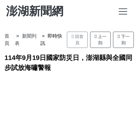
澎湖新聞網
首
新聞列
即時快
回首
上一
下一
頁
則
則
頁
表
訊
114年9月19日國家防災日，澎湖縣與全國同
步試放海嘯警報