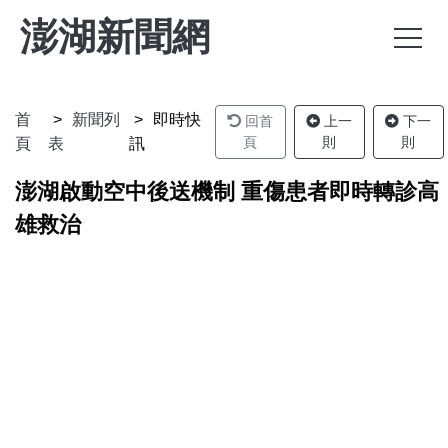
澎湖新聞網
首
新聞列
即時快
回首
上一
下一
頁
則
則
頁
表
訊
澎湖啟動空中後送機制 重傷患者即時轉診高
雄救治