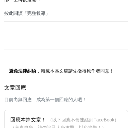
按此閱讀「完整報導」
避免法律糾紛
，轉載本區文稿請先徵得原作者同意！
文章回應
目前尚無回應，成為第一個回應的人吧！
回應本篇文章！
（以下回應不會連結到FaceBook）
（言責自負，請勿涉及人身攻擊，以免挨告！）