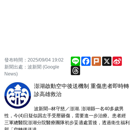
Line
Facebook
Plurk
X
Sin
發布時間：2025/09/04 19:02
We
新聞出處：波新聞 (Google
Threads
News)
澎湖啟動空中後送機制 重傷患者即時轉
診高雄救治
波新聞─林守慈／澎湖. 澎湖縣一名40多歲男
性，今(4)日疑似因左手受壓砸傷，需要進一步治療。患者經
三軍總醫院澎湖分院醫療團隊初步妥適處置後，透過衛生福利
部「空轉後送遠...