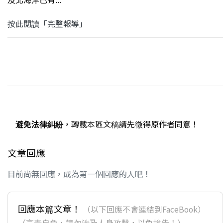
按此閱讀「完整報導」
避免法律糾紛
，轉載本區文稿請先徵得原作者同意！
文章回應
目前尚無回應，成為第一個回應的人吧！
回應本篇文章！
（以下回應不會連結到FaceBook）
（言責自負，請勿涉及人身攻擊，以免挨告！）