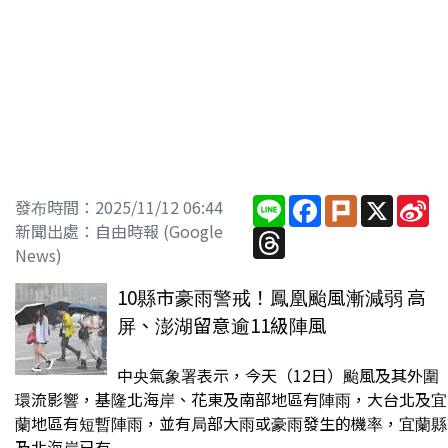
Line
Facebook
Plurk
X
Si
發布時間：2025/11/12 06:44
W
新聞出處：自由時報 (Google
Threads
News)
10縣市豪雨警戒！鳳凰颱風漸減弱 高
屏、澎湖留意逾11級陣風
中央氣象署表示，今天（12日）颱風及其外圍
環流影響，基隆北海岸、花東及南部地區有陣雨，大台北及宜
蘭地區有短暫陣雨，並有局部大雨或豪雨發生的機率，宜蘭縣
及北海岸已有...