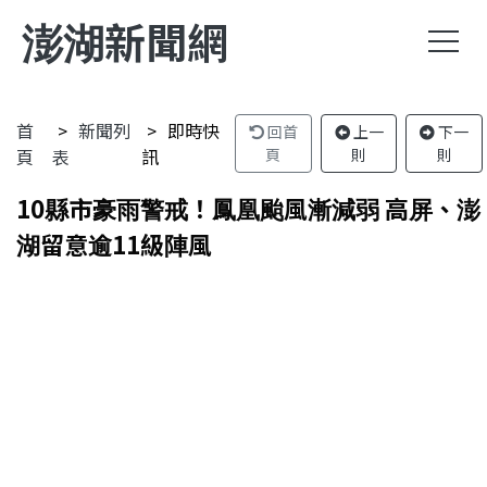
澎湖新聞網
首
新聞列
即時快
回首
上一
下一
頁
表
訊
頁
則
則
10縣市豪雨警戒！鳳凰颱風漸減弱 高屏、澎
湖留意逾11級陣風