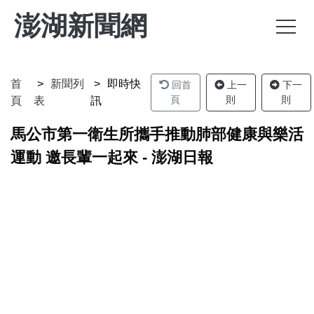
澎湖新聞網
首
新聞列
即時快
回首
上一
下一
頁
則
則
頁
表
訊
馬公市第一衛生所攜手推動肺部健康與樂活
運動 邀長輩一起來 - 澎湖日報