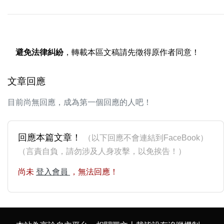
避免法律糾紛
，轉載本區文稿請先徵得原作者同意！
文章回應
目前尚無回應，成為第一個回應的人吧！
回應本篇文章！
（以下回應不會連結到FaceBook）
（言責自負，請勿涉及人身攻擊，以免挨告！）
尚未
登入會員
，無法回應！