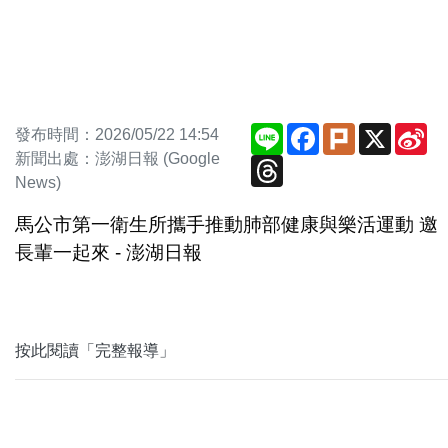
Line
Facebook
Plurk
X
Si
發布時間：2026/05/22 14:54
We
新聞出處：澎湖日報 (Google
Threads
News)
馬公市第一衛生所攜手推動肺部健康與樂活運動 邀
長輩一起來 - 澎湖日報
按此閱讀「完整報導」