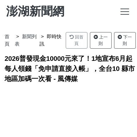
澎湖新聞網
首
新聞列
即時快
回首
上一
下一
頁
則
則
頁
表
訊
2026普發現金10000元來了！1地宣布6月起
每人領錢「免申請直接入帳」，全台10 縣市
地區加碼一次看 - 風傳媒