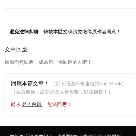
避免法律糾紛
，轉載本區文稿請先徵得原作者同意！
文章回應
目前尚無回應，成為第一個回應的人吧！
回應本篇文章！
（以下回應不會連結到FaceBook）
（言責自負，請勿涉及人身攻擊，以免挨告！）
尚未
登入會員
，無法回應！