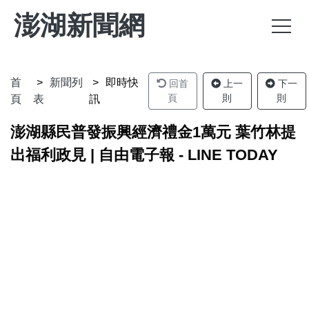
澎湖新聞網
首
新聞列
即時快
回首
上一
下一
頁
則
則
頁
表
訊
澎湖縣民普發振興經濟禮金1萬元 葉竹林提
出福利政見 | 自由電子報 - LINE TODAY