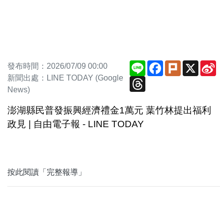
Line
Facebook
Plurk
X
S
發布時間：2026/07/09 00:00
新聞出處：LINE TODAY (Google
Threads
News)
澎湖縣民普發振興經濟禮金1萬元 葉竹林提出福利
政見 | 自由電子報 - LINE TODAY
按此閱讀「完整報導」